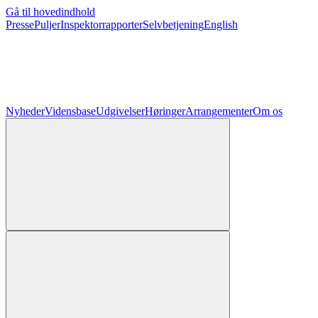
Gå til hovedindhold
Presse
Puljer
Inspektorrapporter
Selvbetjening
English
Nyheder
Vidensbase
Udgivelser
Høringer
Arrangementer
Om os