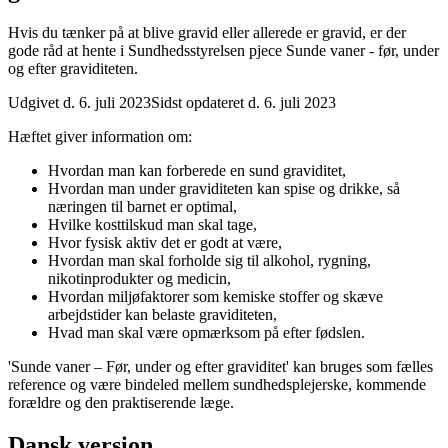
Hvis du tænker på at blive gravid eller allerede er gravid, er der
gode råd at hente i Sundhedsstyrelsen pjece Sunde vaner - før, under
og efter graviditeten.
Udgivet d. 6. juli 2023
Sidst opdateret d. 6. juli 2023
Hæftet giver information om:
Hvordan man kan forberede en sund graviditet,
Hvordan man under graviditeten kan spise og drikke, så
næringen til barnet er optimal,
Hvilke kosttilskud man skal tage,
Hvor fysisk aktiv det er godt at være,
Hvordan man skal forholde sig til alkohol, rygning,
nikotinprodukter og medicin,
Hvordan miljøfaktorer som kemiske stoffer og skæve
arbejdstider kan belaste graviditeten,
Hvad man skal være opmærksom på efter fødslen.
'Sunde vaner – Før, under og efter graviditet' kan bruges som fælles
reference og være bindeled mellem sundhedsplejerske, kommende
forældre og den praktiserende læge.
Dansk version