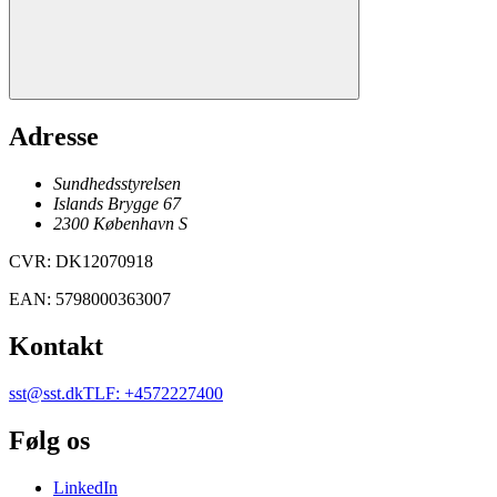
Adresse
Sundhedsstyrelsen
Islands Brygge 67
2300
København
S
CVR
:
DK12070918
EAN
:
5798000363007
Kontakt
sst@sst.dk
TLF
:
+4572227400
Følg os
LinkedIn