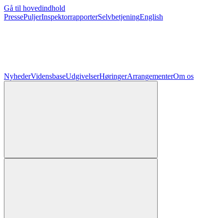
Gå til hovedindhold
Presse
Puljer
Inspektorrapporter
Selvbetjening
English
Nyheder
Vidensbase
Udgivelser
Høringer
Arrangementer
Om os