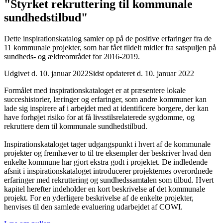
"Styrket rekruttering til kommunale
sundhedstilbud"
Dette inspirationskatalog samler op på de positive erfaringer fra de
11 kommunale projekter, som har fået tildelt midler fra satspuljen på
sundheds- og ældreområdet for 2016-2019.
Udgivet d. 10. januar 2022
Sidst opdateret d. 10. januar 2022
Formålet med inspirationskataloget er at præsentere lokale
succeshistorier, læringer og erfaringer, som andre kommuner kan
lade sig inspirere af i arbejdet med at identificere borgere, der kan
have forhøjet risiko for at få livsstilsrelaterede sygdomme, og
rekruttere dem til kommunale sundhedstilbud.
Inspirationskataloget tager udgangspunkt i hvert af de kommunale
projekter og fremhæver to til tre eksempler der beskriver hvad den
enkelte kommune har gjort ekstra godt i projektet. De indledende
afsnit i inspirationskataloget introducerer projekternes overordnede
erfaringer med rekruttering og sundhedssamtalen som tilbud. Hvert
kapitel herefter indeholder en kort beskrivelse af det kommunale
projekt. For en yderligere beskrivelse af de enkelte projekter,
henvises til den samlede evaluering udarbejdet af COWI.