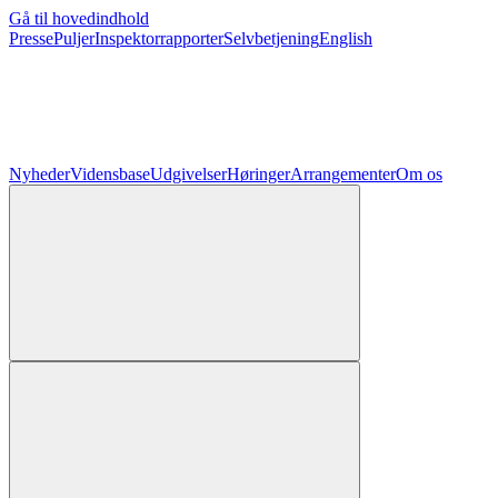
Gå til hovedindhold
Presse
Puljer
Inspektorrapporter
Selvbetjening
English
Nyheder
Vidensbase
Udgivelser
Høringer
Arrangementer
Om os