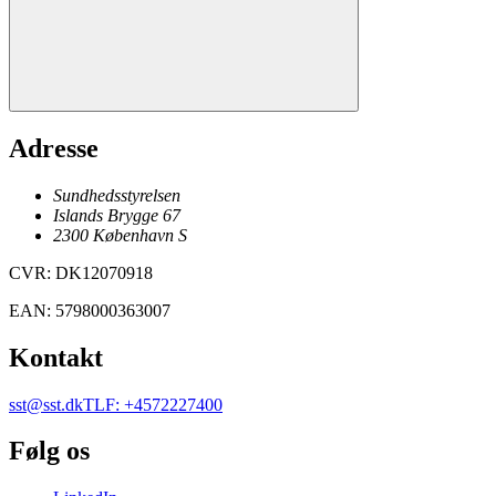
Adresse
Sundhedsstyrelsen
Islands Brygge 67
2300
København
S
CVR
:
DK12070918
EAN
:
5798000363007
Kontakt
sst@sst.dk
TLF
:
+4572227400
Følg os