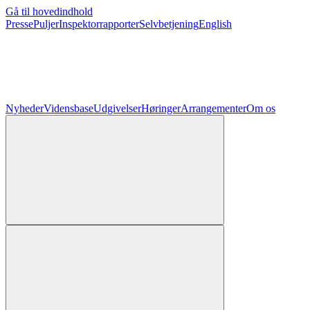
Gå til hovedindhold
Presse
Puljer
Inspektorrapporter
Selvbetjening
English
Nyheder
Vidensbase
Udgivelser
Høringer
Arrangementer
Om os