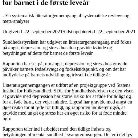
for barnet i de første leveår
- En systematisk litteraturgennemgang af systematiske reviews og
meta-analyser
Udgivet d. 22. september 2021
Sidst opdateret d. 22. september 2021
Sundhedsstyrelsen har udgivet en litteraturgennemgang med fokus
på angst, depression og stress hos den gravide kvinde og
betydningen af dette for barnet de første leveår.
Rapporten har set på, om angst, depression og stress hos gravide
påvirker barnets fødselsvægt og fødselstidspunkt, og om det har
indflydelse på barnets udvikling og trivsel i de tidlige år.
Litteraturgennemgangen er udført af en projektgruppe ved Statens
Institut for Folkesundhed, SDU for Sundhedsstyrelsen og den viser,
at gravide med depression har større risiko for at føde for tidligt og
for at føde børn, der vejer mindre. Ligeså har gravide med angst en
øget risiko for at føde for tidligt, og rapporten indikerer også, at
gravide med angst og stress har en øget risiko for at føde mindre
børn.
Rapporten taler ind i arbejdet med den tidlige indsats og
betydningen af mental sundhed i svangreomsorgen. Det er i det lys