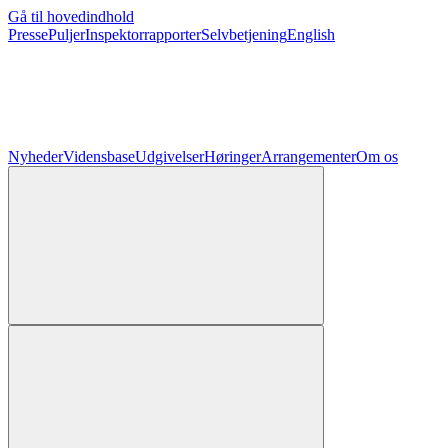
Gå til hovedindhold
Presse
Puljer
Inspektorrapporter
Selvbetjening
English
Nyheder
Vidensbase
Udgivelser
Høringer
Arrangementer
Om os