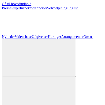
Gå til hovedindhold
Presse
Puljer
Inspektorrapporter
Selvbetjening
English
Nyheder
Vidensbase
Udgivelser
Høringer
Arrangementer
Om os