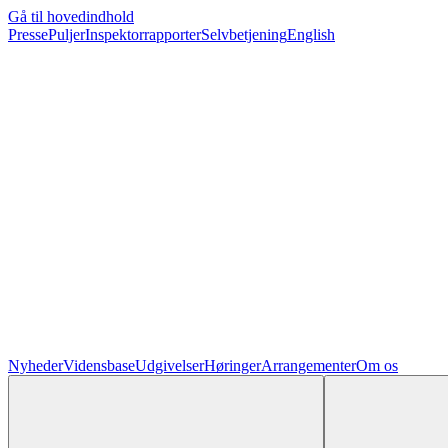
Gå til hovedindhold
Presse
Puljer
Inspektorrapporter
Selvbetjening
English
Nyheder
Vidensbase
Udgivelser
Høringer
Arrangementer
Om os