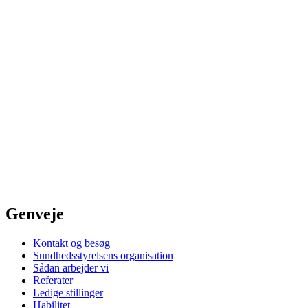
Genveje
Kontakt og besøg
Sundhedsstyrelsens organisation
Sådan arbejder vi
Referater
Ledige stillinger
Habilitet