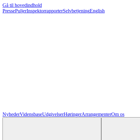
Gå til hovedindhold
Presse
Puljer
Inspektorrapporter
Selvbetjening
English
Nyheder
Vidensbase
Udgivelser
Høringer
Arrangementer
Om os