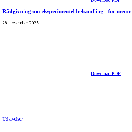
Download PDF
Rådgivning om eksperimentel behandling - for menn
28. november 2025
Download PDF
Udgivelser