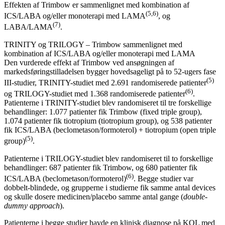
Effekten af Trimbow er sammenlignet med kombination af
(5,6)
ICS/LABA og/eller monoterapi med LAMA
, og
(7)
LABA/LAMA
.
TRINITY og TRILOGY – Trimbow sammenlignet med
kombination af ICS/LABA og/eller monoterapi med LAMA
Den vurderede effekt af Trimbow ved ansøgningen af
markedsføringstilladelsen bygger hovedsageligt på to 52-ugers fase
(5)
III-studier, TRINITY-studiet med 2.691 randomiserede patienter
(6)
og TRILOGY-studiet med 1.368 randomiserede patienter
.
Patienterne i TRINITY-studiet blev randomiseret til tre forskellige
behandlinger: 1.077 patienter fik Trimbow (fixed triple group),
1.074 patienter fik tiotropium (tiotropium group), og 538 patienter
fik ICS/LABA (beclometason/formoterol) + tiotropium (open triple
(5)
group)
.
Patienterne i TRILOGY-studiet blev randomiseret til to forskellige
behandlinger: 687 patienter fik Trimbow, og 680 patienter fik
(6)
ICS/LABA (beclometason/formoterol)
. Begge studier var
dobbelt-blindede, og grupperne i studierne fik samme antal devices
og skulle dosere medicinen/placebo samme antal gange (
double-
dummy approach
).
Patienterne i begge studier havde en klinisk diagnose på KOL med