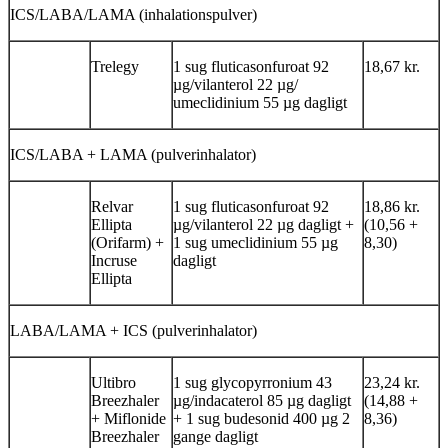
ICS/LABA/LAMA (inhalationspulver)
Trelegy
1 sug fluticasonfuroat 92
18,67 kr.
µg/vilanterol 22 µg/
umeclidinium 55 µg dagligt
ICS/LABA + LAMA (pulverinhalator)
Relvar
1 sug fluticasonfuroat 92
18,86 kr.
Ellipta
µg/vilanterol 22 µg dagligt +
(10,56 +
(Orifarm) +
1 sug umeclidinium 55 µg
8,30)
Incruse
dagligt
Ellipta
LABA/LAMA + ICS (pulverinhalator)
Ultibro
1 sug glycopyrronium 43
23,24 kr.
Breezhaler
µg/indacaterol 85 µg dagligt
(14,88 +
+ Miflonide
+ 1 sug budesonid 400 µg 2
8,36)
Breezhaler
gange dagligt