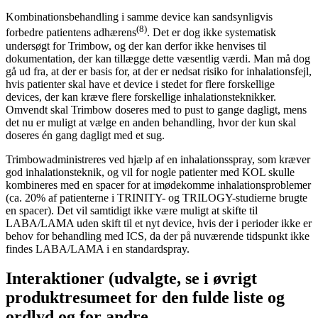
Kombinationsbehandling i samme device kan sandsynligvis
(8)
forbedre patientens adhærens
. Det er dog ikke systematisk
undersøgt for Trimbow, og der kan derfor ikke henvises til
dokumentation, der kan tillægge dette væsentlig værdi. Man må dog
gå ud fra, at der er basis for, at der er nedsat risiko for inhalationsfejl,
hvis patienter skal have et device i stedet for flere forskellige
devices, der kan kræve flere forskellige inhalationsteknikker.
Omvendt skal Trimbow doseres med to pust to gange dagligt, mens
det nu er muligt at vælge en anden behandling, hvor der kun skal
doseres én gang dagligt med et sug.
Trimbowadministreres ved hjælp af en inhalationsspray, som kræver
god inhalationsteknik, og vil for nogle patienter med KOL skulle
kombineres med en spacer for at imødekomme inhalationsproblemer
(ca. 20% af patienterne i TRINITY- og TRILOGY-studierne brugte
en spacer). Det vil samtidigt ikke være muligt at skifte til
LABA/LAMA uden skift til et nyt device, hvis der i perioder ikke er
behov for behandling med ICS, da der på nuværende tidspunkt ikke
findes LABA/LAMA i en standardspray.
Interaktioner (udvalgte, se i øvrigt
produktresumeet for den fulde liste og
ordlyd og for andre