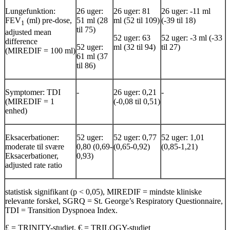
Lungefunktion:
26 uger:
26 uger: 81
26 uger: -11 ml
FEV
(ml) pre-dose,
51 ml (28
ml (52 til 109)­
(-39 til 18)
1
til 75)­
adjusted mean
52 uger: 63
52 uger: -3 ml (-33
difference
52 uger:
ml (32 til 94)­
til 27)
(MIREDIF = 100 ml)
61 ml (37
til 86)­
Symptomer: TDI
-
26 uger: 0,21
-
(MIREDIF = 1
(-0,08 til 0,51)
enhed)
Eksacerbationer:
52 uger:
52 uger: 0,77
52 uger: 1,01
moderate til svære
0,80 (0,69-
(0,65-0,92)­
(0,85-1,21)
Eksacerbationer,
0,93)­
adjusted rate ratio
­statistisk signifikant (p < 0,05), MIREDIF = mindste kliniske
relevante forskel, SGRQ = St. George’s Respiratory Questionnaire,
TDI = Transition Dyspnoea Index.
£
= TRINITY-studiet,
€
= TRILOGY-studiet