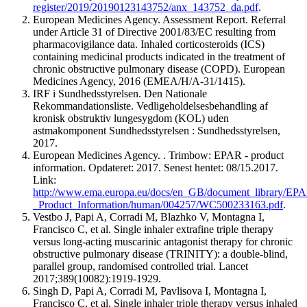
register/2019/20190123143752/anx_143752_da.pdf
.
European Medicines Agency. Assessment Report. Referral
under Article 31 of Directive 2001/83/EC resulting from
pharmacovigilance data. Inhaled corticosteroids (ICS)
containing medicinal products indicated in the treatment of
chronic obstructive pulmonary disease (COPD).
European
Medicines Agency, 2016 (EMEA/H/A-31/1415).
IRF i Sundhedsstyrelsen. Den Nationale
Rekommandationsliste. Vedligeholdelsesbehandling af
kronisk obstruktiv lungesygdom (KOL) uden
astmakomponent Sundhedsstyrelsen : Sundhedsstyrelsen,
2017.
European Medicines Agency. . Trimbow: EPAR - product
information.
Opdateret: 2017. Senest hentet: 08/15.2017.
Link:
http://www.ema.europa.eu/docs/en_GB/document_library/EP
_Product_Information/human/004257/WC500233163.pdf
.
Vestbo J, Papi A, Corradi M, Blazhko V, Montagna I,
Francisco C, et al.
Single inhaler extrafine triple therapy
versus long-acting muscarinic antagonist therapy for chronic
obstructive pulmonary disease (TRINITY): a double-blind,
parallel group, randomised controlled trial. Lancet
2017;389(10082):1919-1929.
Singh D, Papi A, Corradi M, Pavlisova I, Montagna I,
Francisco C, et al. Single inhaler triple therapy versus inhaled