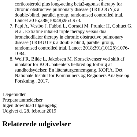
corticosteroid plus long-acting beta2-agonist therapy for
chronic obstructive pulmonary disease (TRILOGY): a
double-blind, parallel group, randomised controlled trial.
Lancet 2016;388(10048):963-973.
Papi A, Vestbo J, Fabbri L, Corradi M, Prunier H, Cohuet G,
et al.
Extrafine inhaled triple therapy versus dual
bronchodilator therapy in chronic obstructive pulmonary
disease (TRIBUTE): a double-blind, parallel group,
randomised controlled trial.
Lancet 2018;391(10125):1076-
1084.
Wolf R, Bilde L, Jakobsen M. Konsekvenser ved skift af
inhalator for KOL-patienters helbred og forbrug af
sundhedsydelser. En litteraturgennemgang. KORA. Det
Nationale Institut for Kommuners og Regioners Analyse og
Forskning., 2017.
Lægemidler
Præparatanmeldelser
Ingen download tilgængelig
Udgivet d. 28. februar 2019
Relaterede udgivelser