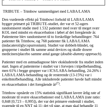
TRIBUTE – Trimbow sammenlignet med LABA/LAMA
Den vurderede effekt på Trimbowi forhold til LABA/LAMA
bygger primært på TRIBUTE-studiet, der var et 52-ugers
randomiseret studie med 1.532 patienter med svær til meget svær
KOL med mindst en eksacerbation i løbet af det foregående år.
Patienterne blev randomiseret til to forskellige behandlinger: 764
patienter fik Trimbow, og 768 patienter fik LABA/LAMA
(indacaterol/glycopurronium). Studiet var dobbelt-blindet, og
grupperne i studiet fik samme antal devices og skulle dosere
medicinen/placebo samme antal gange (
double-dummy approach
).
Patienter med en astmadiagnose blev ekskluderede fra studiet inden
start. Ingen af patienterne i studiet var i forvejen i tripelbehandling,
men 61% i begge grupper var i ICS/LABA-behandling, 24-26% i
LABA/LAMA-behandling og de resterende (13-15%) var i
enkeltstofbehandling. Alle inkluderede patienter havde haft mindst
(7)
en eksacerbation i det foregående år
.
Trimbow opnåede en 15% statistisk signifikant lavere årlig rate af
moderate til svære eksacerbationer end LABA/LAMA (rate ratio:
0,848 [0,723 – 0,995]), der var det primære endemål i studiet,
svarende til en NNT på 11; det vil sige, at man skal behandle 11