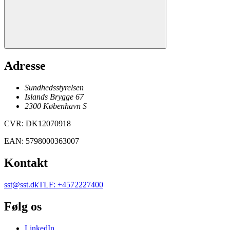
Adresse
Sundhedsstyrelsen
Islands Brygge 67
2300
København
S
CVR
:
DK12070918
EAN
:
5798000363007
Kontakt
sst@sst.dk
TLF
:
+4572227400
Følg os
LinkedIn