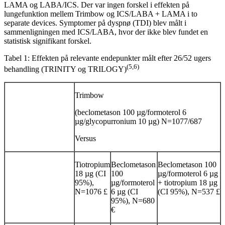
LAMA og LABA/ICS. Der var ingen forskel i effekten på
lungefunktion mellem Trimbow og ICS/LABA + LAMA i to
separate devices. Symptomer på dyspnø (TDI) blev målt i
sammenligningen med ICS/LABA, hvor der ikke blev fundet en
statistisk signifikant forskel.
Tabel 1: Effekten på relevante endepunkter målt efter 26/52 ugers
(5,6)
behandling (TRINITY og TRILOGY)
Trimbow
(beclometason 100 µg/formoterol 6
µg/glycopurronium 10 µg) N=1077/687
Versus
Tiotropium
Beclometason
Beclometason 100
18 µg (CI
100
µg/formoterol 6 µg
95%),
µg/formoterol
+ tiotropium 18 µg
N=
1076
£
6 µg (CI
(CI 95%), N=537
£
95%), N=680
€