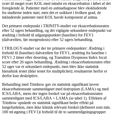
svær til meget svær KOL med mindst en eksacerbation i løbet af det
foregående år. Patienter med en astmadiagnose blev ekskluderede
fra studierne inden start, men det er usikkert i hvilken grad, de
inkluderede patienter med KOL havde komponent af astma.
Det primære endepunkt i TRINITY-studiet var eksacerbationsraten
efter 52 ugers behandling, og det vigtigste sekundære endepunkt var
ændring i forhold til udgangspunktet (baseline) for FEV1
(dalværdien, før morgendosis) efter 52 ugers behandling.
I TRILOGY-studiet var der tre primære endepunkter: Ændring i
forhold til (baseline) dalværdien for FEV1, ændring fra baseline i
FEV1 2 timer efter dosering, og Transition Dyspnoea Index focal
score efter 26 ugers behandling. Ændring i eksacerbationsraten efter
52 uger var et sekundært endepunkt, men blev ikke statistisk
hierarkisk testet (ikke testet for mulitplicitet); resultaterne herfor er
derfor kun deskriptive.
Behandling med Trimbow gav en statistisk signifikant lavere
eksacerbationsrate sammenlignet med tiotropium (LAMA) og med
ICS/LABA, mens der ingen forskel var på eksacerbationsraten
sammenlignet med ICS/LABA + LAMA (se tabel 1). Effekten af
Trimbow opnåede en statistisk signifikant bedre effekt på
lungefunktion, men ikke klinisk relevant forskel (defineret som min.
100 ml øgning i FEV1)i forhold til de to sammenligningsgrupper