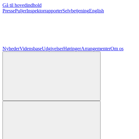
Gå til hovedindhold
Presse
Puljer
Inspektorrapporter
Selvbetjening
English
Nyheder
Vidensbase
Udgivelser
Høringer
Arrangementer
Om os