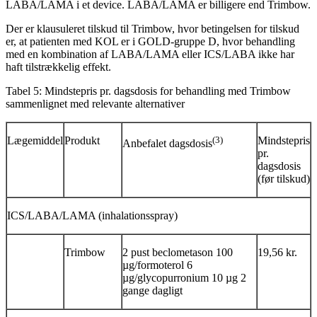
LABA/LAMA i et device. LABA/LAMA er billigere end Trimbow.
Der er klausuleret tilskud til Trimbow, hvor betingelsen for tilskud
er, at patienten med KOL er i GOLD-gruppe D, hvor behandling
med en kombination af LABA/LAMA eller ICS/LABA ikke har
haft tilstrækkelig effekt.
Tabel 5: Mindstepris pr. dagsdosis for behandling med Trimbow
sammenlignet med relevante alternativer
Lægemiddel
Produkt
(3)
Mindstepris
Anbefalet dagsdosis
pr.
dagsdosis
(før tilskud)
ICS/LABA/LAMA (inhalationsspray)
Trimbow
2 pust beclometason 100
19,56 kr.
µg/formoterol 6
µg/glycopurronium 10 µg 2
gange dagligt