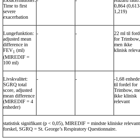
Eksacerbationer:
-
-
Hazard ratio:
Time to first
0,864 (0,613
severe
1,219)
exacerbation
Lungefunktion:
-
-
22 ml til ford
adjusted mean
for Trimbow,
difference in
men ikke
FEV
(ml)
klinisk relev
1
(MIREDIF =
100 ml)
Livskvalitet:
-
-
-1,68 enhede
SGRQ total
til fordel for
score,
adjusted
Trimbow, m
mean difference
ikke klinisk
(MIREDIF = 4
relevant
enheder)
­statistisk signifikant (p < 0,05), MIREDIF = mindste kliniske relevant
forskel, SGRQ = St. George’s Respiratory Questionnaire.