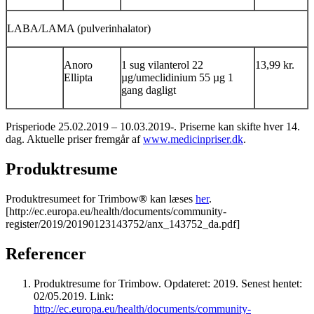
LABA/LAMA (pulverinhalator)
Anoro
1 sug vilanterol 22
13,99 kr.
Ellipta
µg/umeclidinium 55 µg 1
gang dagligt
Prisperiode 25.02.2019 – 10.03.2019-. Priserne kan skifte hver 14.
dag. Aktuelle priser fremgår af
www.medicinpriser.dk
.
Produktresume
Produktresumeet for Trimbow
®
kan læses
her
.
[http://ec.europa.eu/health/documents/community-
register/2019/20190123143752/anx_143752_da.pdf]
Referencer
Produktresume for Trimbow. Opdateret: 2019.
Senest hentet:
02/05.2019. Link:
http://ec.europa.eu/health/documents/community-