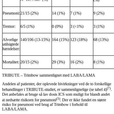
Pneumoni:
21/15 (2%)
14 (1%)
7 (1%)
9 (2%)
Tremor:
6/5 (1%)
0 (0%)
3 (<1%)
3 (1%)
Alvorlige
140/106 (13-15%)
164 (15%)
123 (18%)
68 (13%)
utilsigtede
hændelser:
Mortalitet:
20/15 (2%)
29 (3%)
16 (2%)
8 (1%)
TRIBUTE – Trimbow sammenlignet med LABA/LAMA
Andelen af patienter, der oplevede bivirkninger ved de to forskellige
(7)
behandlinger i TRIBUTE-studiet, er sammenlignelige (se tabel 4)
.
Det anbefales at bruge så lav dosis ICS som muligt for blandt andet
(3)
at nedsætte risikoen for pneumoni
. Der er ikke fundet en større
risiko for pneumoni ved brug af Trimbow i forhold til
LABA/LAMA.