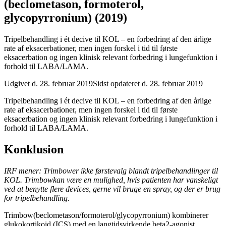
(beclometason, formoterol,
glycopyrronium) (2019)
Tripelbehandling i ét decive til KOL – en forbedring af den årlige
rate af eksacerbationer, men ingen forskel i tid til første
eksacerbation og ingen klinisk relevant forbedring i lungefunktion i
forhold til LABA/LAMA.
Udgivet d. 28. februar 2019
Sidst opdateret d. 28. februar 2019
Tripelbehandling i ét decive til KOL – en forbedring af den årlige
rate af eksacerbationer, men ingen forskel i tid til første
eksacerbation og ingen klinisk relevant forbedring i lungefunktion i
forhold til LABA/LAMA.
Konklusion
IRF mener: Trimbower ikke førstevalg blandt tripelbehandlinger til
KOL. Trimbowkan være en mulighed, hvis patienten har vanskeligt
ved at benytte flere devices, gerne vil bruge en spray, og der er brug
for tripelbehandling.
Trimbow(beclometason/formoterol/glycopyrronium) kombinerer
glukokortikoid (ICS) med en langtidsvirkende beta2-agonist