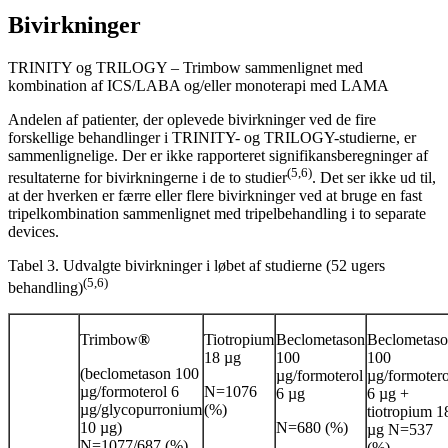
Bivirkninger
TRINITY og TRILOGY – Trimbow sammenlignet med
kombination af ICS/LABA og/eller monoterapi med LAMA
Andelen af patienter, der oplevede bivirkninger ved de fire
forskellige behandlinger i TRINITY- og TRILOGY-studierne, er
sammenlignelige. Der er ikke rapporteret signifikansberegninger af
(5,6)
resultaterne for bivirkningerne i de to studier
. Det ser ikke ud til,
at der hverken er færre eller flere bivirkninger ved at bruge en fast
tripelkombination sammenlignet med tripelbehandling i to separate
devices.
Tabel 3. Udvalgte bivirkninger i løbet af studierne (52 ugers
(5,6)
behandling)
Trimbow
®
Tiotropium
Beclometason
Beclometas
18 µg
100
100
(beclometason 100
µg/formoterol
µg/formotero
µg/formoterol 6
N=1076
6 µg
6 µg +
µg/glycopurronium
(%)
tiotropium 1
10 µg)
N=680 (%)
µg N=537
N=1077/687 (%)
(%)