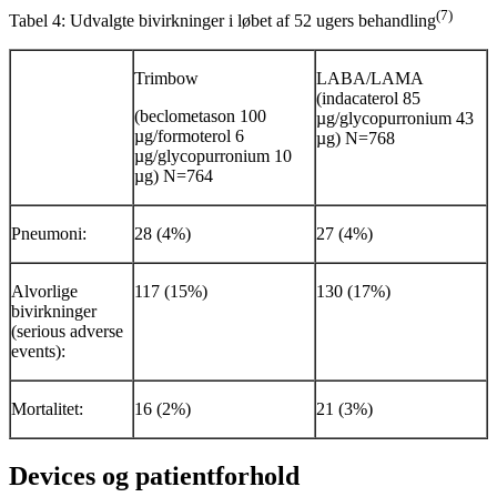
(7)
Tabel 4: Udvalgte bivirkninger i løbet af 52 ugers behandling
Trimbow
LABA/LAMA
(indacaterol 85
(beclometason 100
µg/glycopurronium 43
µg/formoterol 6
µg) N=768
µg/glycopurronium 10
µg) N=764
Pneumoni:
28 (4%)
27 (4%)
Alvorlige
117 (15%)
130 (17%)
bivirkninger
(serious adverse
events):
Mortalitet:
16 (2%)
21 (3%)
Devices og patientforhold