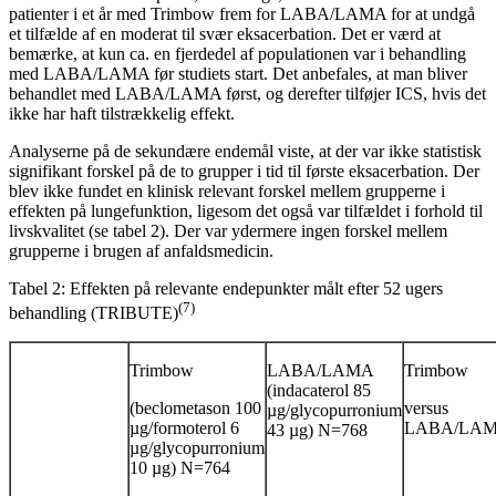
patienter i et år med Trimbow frem for LABA/LAMA for at undgå
et tilfælde af en moderat til svær eksacerbation. Det er værd at
bemærke, at kun ca. en fjerdedel af populationen var i behandling
med LABA/LAMA før studiets start. Det anbefales, at man bliver
behandlet med LABA/LAMA først, og derefter tilføjer ICS, hvis det
ikke har haft tilstrækkelig effekt.
Analyserne på de sekundære endemål viste, at der var ikke statistisk
signifikant forskel på de to grupper i tid til første eksacerbation. Der
blev ikke fundet en klinisk relevant forskel mellem grupperne i
effekten på lungefunktion, ligesom det også var tilfældet i forhold til
livskvalitet (se tabel 2). Der var ydermere ingen forskel mellem
grupperne i brugen af anfaldsmedicin.
Tabel 2: Effekten på relevante endepunkter målt efter 52 ugers
(7)
behandling (TRIBUTE)
Trimbow
LABA/LAMA
Trimbow
(indacaterol 85
(beclometason 100
versus
µg/glycopurronium
µg/formoterol 6
LABA/LA
43 µg) N=768
µg/glycopurronium
10 µg) N=764