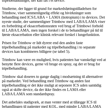
tripelbehandlinger, der kan fås i et device.
Studierne, der ligger til grund for markedsføringstilladelsen for
Trimbow, viser sammenlignelig effekt og bivirkninger som
behandling med ICS/LABA + LAMA (tiotropium) i to devices. Det
nyeste studie, der sammenligner Trimbow med LABA/LAMA viser
en forbedring af eksacerbationsraten ved brug af Trimbowi forhold
til LABA/LAMA, men ingen forskel i de to behandlinger på tid til
første eksacerbation eller klinisk relevant forskel i lungefunktion.
Prisen for Trimbow er lidt dyrere end den anden faste
tripelbehandling på markedet og tripelbehandling i to separate
devices kan kombineres billigere (se tabel 5).
Trimbow kan være en mulighed, hvis patienten har vanskeligt ved at
benytte flere devices, gerne vil bruge en spray, og der er brug for
tripelbehandling.
Trimbow skal doseres to gange daglig i modsætning til alternativer
på markedet. Ved behandling med Trimbow og anden fast
tripelbehandling er det ikke muligt at seponere ICS uden samtidig
også at skifte device, da der ikke findes en LAMA eller
LABA/LAMA som standardspray.
Det anbefales stadigvæk, at man venter med at tillægge ICS til
behandlingen til patienter med KOL, med mindre LABA/LAMA