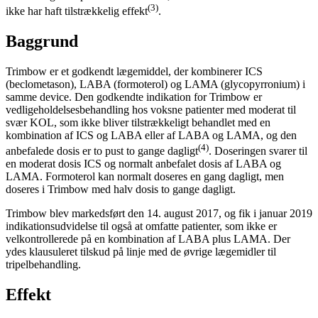
(3)
ikke har haft tilstrækkelig effekt
.
Baggrund
Trimbow er et godkendt lægemiddel, der kombinerer ICS
(beclometason), LABA (formoterol) og LAMA (glycopyrronium) i
samme device. Den godkendte indikation for Trimbow er
vedligeholdelsesbehandling hos voksne patienter med moderat til
svær KOL, som ikke bliver tilstrækkeligt behandlet med en
kombination af ICS og LABA eller af LABA og LAMA, og den
(4)
anbefalede dosis er to pust to gange dagligt
. Doseringen svarer til
en moderat dosis ICS og normalt anbefalet dosis af LABA og
LAMA. Formoterol kan normalt doseres en gang dagligt, men
doseres i Trimbow med halv dosis to gange dagligt.
Trimbow blev markedsført den 14. august 2017, og fik i januar 2019
indikationsudvidelse til også at omfatte patienter, som ikke er
velkontrollerede på en kombination af LABA plus LAMA. Der
ydes klausuleret tilskud på linje med de øvrige lægemidler til
tripelbehandling.
Effekt