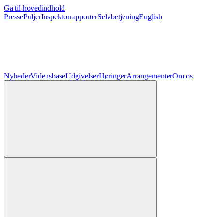
Gå til hovedindhold
Presse
Puljer
Inspektorrapporter
Selvbetjening
English
Nyheder
Vidensbase
Udgivelser
Høringer
Arrangementer
Om os