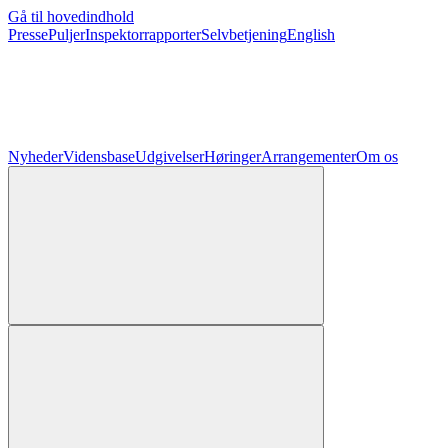
Gå til hovedindhold
Presse
Puljer
Inspektorrapporter
Selvbetjening
English
Nyheder
Vidensbase
Udgivelser
Høringer
Arrangementer
Om os