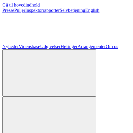
Gå til hovedindhold
Presse
Puljer
Inspektorrapporter
Selvbetjening
English
Nyheder
Vidensbase
Udgivelser
Høringer
Arrangementer
Om os