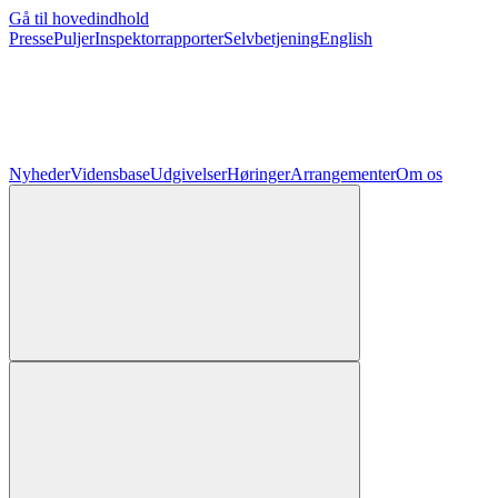
Gå til hovedindhold
Presse
Puljer
Inspektorrapporter
Selvbetjening
English
Nyheder
Vidensbase
Udgivelser
Høringer
Arrangementer
Om os