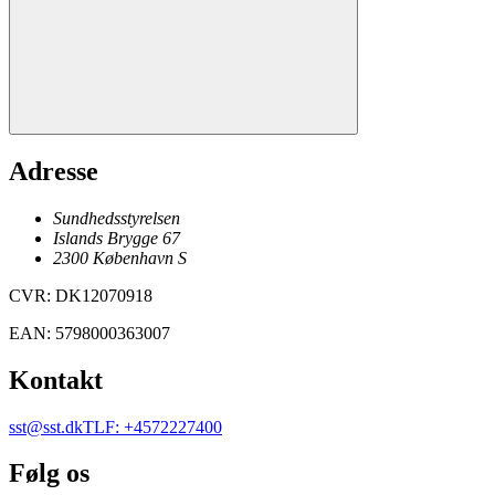
Adresse
Sundhedsstyrelsen
Islands Brygge 67
2300
København
S
CVR
:
DK12070918
EAN
:
5798000363007
Kontakt
sst@sst.dk
TLF
:
+4572227400
Følg os