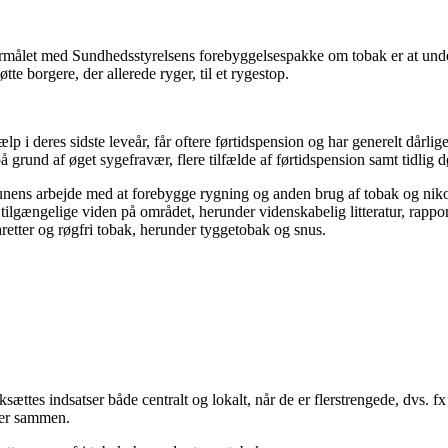
. Formålet med Sundhedsstyrelsens forebyggelsespakke om tobak er at u
te borgere, der allerede ryger, til et rygestop.
ælp i deres sidste leveår, får oftere førtidspension og har generelt dårl
å grund af øget sygefravær, flere tilfælde af førtidspension samt tidlig d
ns arbejde med at forebygge rygning og anden brug af tobak og nikotin
e tilgængelige viden på området, herunder videnskabelig litteratur, rappor
etter og røgfri tobak, herunder tyggetobak og snus.
sættes indsatser både centralt og lokalt, når de er flerstrengede, dvs. f
ller sammen.