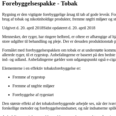
Forebyggelses­pakke - Tobak
Rygning er den vigtigste forebyggelige årsag til tab af gode leveår
brug af tobak og nikotinholdige produkter, fremme røgfri miljøer og støt
Udgivet d. 20. april 2018
Sidst opdateret d. 20. april 2018
Mennesker, der ryger, har ringere helbred, er oftere er afhængige af hj
store udgifter til behandling og pleje. Der er desuden produktionstab p
Formålet med forebyggelsespakken om tobak er at understøtte kommune
allerede ryger, til et rygestop. Anbefalingerne er baseret på den bedst
ind- og udland. Anbefalingerne gælder som udgangspunkt også e-cigar
Elementerne i en effektiv tobaksforebyggelse er:
Fremme af rygestop
Fremme af røgfrie miljøer
Forebyggelse af rygestart
Den største effekt af det tobaksforebyggende arbejde ses, når der iværk
forskellige metoder og forebyggelsesindsatser, og når indsatserne spi