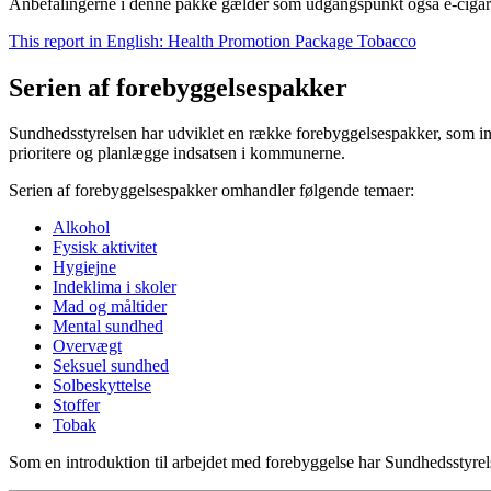
Anbefalingerne i denne pakke gælder som udgangspunkt også e-cigare
This report in English: Health Promotion Package Tobacco
Serien af forebyggelsespakker
Sundhedsstyrelsen har udviklet en række forebyggelsespakker, som in
prioritere og planlægge indsatsen i kommunerne.
Serien af forebyggelsespakker omhandler følgende temaer:
Alkohol
Fysisk aktivitet
Hygiejne
Indeklima i skoler
Mad og måltider
Mental sundhed
Overvægt
Seksuel sundhed
Solbeskyttelse
Stoffer
Tobak
Som en introduktion til arbejdet med forebyggelse har Sundhedsstyre