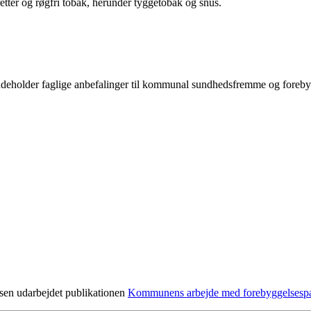
tter og røgfri tobak, herunder tyggetobak og snus.
deholder faglige anbefalinger til kommunal sundhedsfremme og forebygg
lsen udarbejdet publikationen
Kommunens arbejde med forebyggelsesp