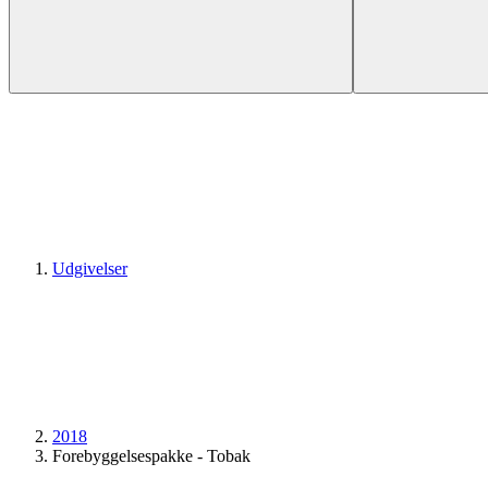
Udgivelser
2018
Forebyggelses­pakke - Tobak