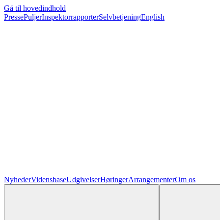
Gå til hovedindhold
Presse
Puljer
Inspektorrapporter
Selvbetjening
English
Nyheder
Vidensbase
Udgivelser
Høringer
Arrangementer
Om os