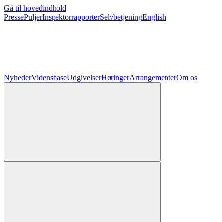
Gå til hovedindhold
Presse
Puljer
Inspektorrapporter
Selvbetjening
English
Nyheder
Vidensbase
Udgivelser
Høringer
Arrangementer
Om os