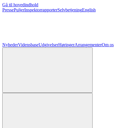
Gå til hovedindhold
Presse
Puljer
Inspektorrapporter
Selvbetjening
English
Nyheder
Vidensbase
Udgivelser
Høringer
Arrangementer
Om os