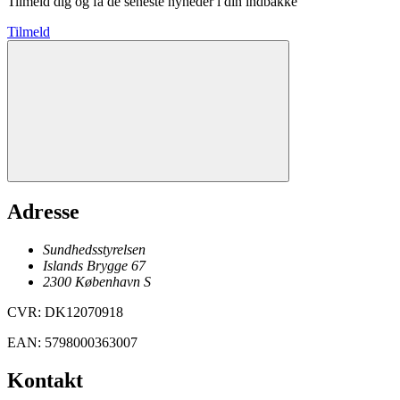
Tilmeld dig og få de seneste nyheder i din indbakke
Tilmeld
Adresse
Sundhedsstyrelsen
Islands Brygge 67
2300
København
S
CVR
:
DK12070918
EAN
:
5798000363007
Kontakt