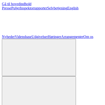
Gå til hovedindhold
Presse
Puljer
Inspektorrapporter
Selvbetjening
English
Nyheder
Vidensbase
Udgivelser
Høringer
Arrangementer
Om os