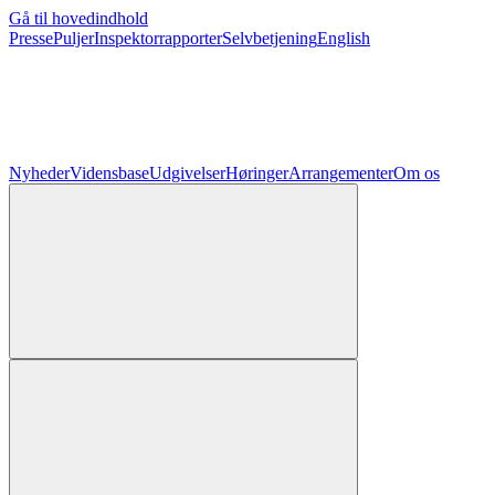
Gå til hovedindhold
Presse
Puljer
Inspektorrapporter
Selvbetjening
English
Nyheder
Vidensbase
Udgivelser
Høringer
Arrangementer
Om os