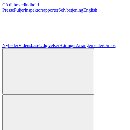
Gå til hovedindhold
Presse
Puljer
Inspektorrapporter
Selvbetjening
English
Nyheder
Vidensbase
Udgivelser
Høringer
Arrangementer
Om os