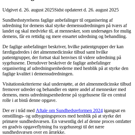
Udgivet d. 26. august 2025
Sidst opdateret d. 26. august 2025
Sundhedsstyrelsens faglige anbefalinger til organisering af
udredning for demens skal styrke demensudredningen på tværs af
landet og skal medvirke til, at mennesker, som undersøges for mulig
demens, får en rettidig og mere ensartet udredning og behandling.
De faglige anbefalinger beskriver, hvilke patientgrupper der kan
færdigudredes i det almenmedicinske tilbud samt hvilke
patientgrupper, der fortsat skal henvises til videre udredning på
sygehusene. Derudover beskriver de faglige anbefalinger
organisering af udredningsenhederne med henblik på at styrke den
faglige kvalitet i demensudredningen.
Visitationskriterierne skal understøtte, at det almenmedicinske tilbud
fremover udreder og behandler en større andel af mennesker med
demens, mens udredningsenhederne på sygehusene får en central
rolle i at bistå denne opgave.
Der er i tråd med
Aftale om Sundhedsreformen 2024
igangsat en
omstillings- og udbygningsproces med henblik på at styrke det
primære sundhedsvæsen. En væsentlig del af denne proces omfatter
en gradvis opgaveflytning fra sygehusregi til det nære
sundhedsvæsen over en årrække.