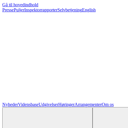
Gå til hovedindhold
Presse
Puljer
Inspektorrapporter
Selvbetjening
English
Nyheder
Vidensbase
Udgivelser
Høringer
Arrangementer
Om os