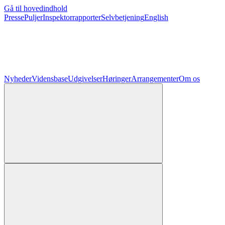
Gå til hovedindhold
Presse
Puljer
Inspektorrapporter
Selvbetjening
English
Nyheder
Vidensbase
Udgivelser
Høringer
Arrangementer
Om os