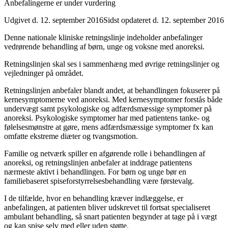
Anbefalingerne er under vurdering
Udgivet d. 12. september 2016
Sidst opdateret d. 12. september 2016
Denne nationale kliniske retningslinje indeholder anbefalinger
vedrørende behandling af børn, unge og voksne med anoreksi.
Retningslinjen skal ses i sammenhæng med øvrige retningslinjer og
vejledninger på området.
Retningslinjen anbefaler blandt andet, at behandlingen fokuserer på
kernesymptomerne ved anoreksi. Med kernesymptomer forstås både
undervægt samt psykologiske og adfærdsmæssige symptomer på
anoreksi. Psykologiske symptomer har med patientens tanke- og
følelsesmønstre at gøre, mens adfærdsmæssige symptomer fx kan
omfatte ekstreme diæter og tvangsmotion.
Familie og netværk spiller en afgørende rolle i behandlingen af
anoreksi, og retningslinjen anbefaler at inddrage patientens
nærmeste aktivt i behandlingen. For børn og unge bør en
familiebaseret spiseforstyrrelsesbehandling være førstevalg.
I de tilfælde, hvor en behandling kræver indlæggelse, er
anbefalingen, at patienten bliver udskrevet til fortsat specialiseret
ambulant behandling, så snart patienten begynder at tage på i vægt
og kan spise selv med eller uden støtte.