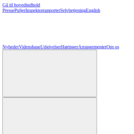
Gå til hovedindhold
Presse
Puljer
Inspektorrapporter
Selvbetjening
English
Nyheder
Vidensbase
Udgivelser
Høringer
Arrangementer
Om os