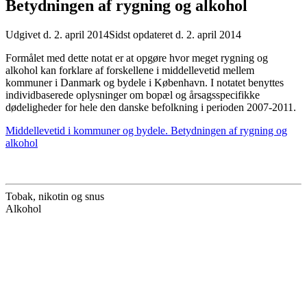
Betydningen af rygning og alkohol
Udgivet d. 2. april 2014
Sidst opdateret d. 2. april 2014
Formålet med dette notat er at opgøre hvor meget rygning og
alkohol kan forklare af forskellene i middellevetid mellem
kommuner i Danmark og bydele i København. I notatet benyttes
individbaserede oplysninger om bopæl og årsagsspecifikke
dødeligheder for hele den danske befolkning i perioden 2007-2011.
Middellevetid i kommuner og bydele. Betydningen af rygning og
alkohol
Tobak, nikotin og snus
Alkohol