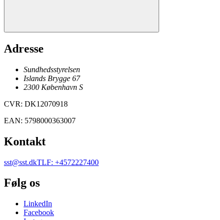
Adresse
Sundhedsstyrelsen
Islands Brygge 67
2300
København
S
CVR
:
DK12070918
EAN
:
5798000363007
Kontakt
sst@sst.dk
TLF
:
+4572227400
Følg os
LinkedIn
Facebook