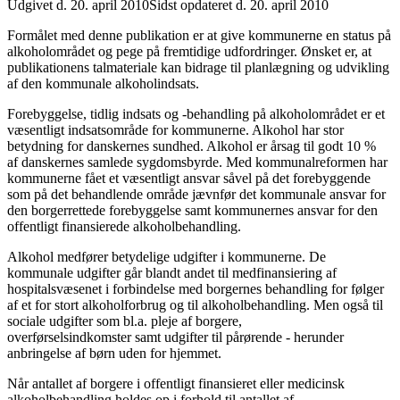
Udgivet d. 20. april 2010
Sidst opdateret d. 20. april 2010
Formålet med denne publikation er at give kommunerne en status på
alkoholområdet og pege på fremtidige udfordringer. Ønsket er, at
publikationens talmateriale kan bidrage til planlægning og udvikling
af den kommunale alkoholindsats.
Forebyggelse, tidlig indsats og -behandling på alkoholområdet er et
væsentligt indsatsområde for kommunerne. Alkohol har stor
betydning for danskernes sundhed. Alkohol er årsag til godt 10 %
af danskernes samlede sygdomsbyrde. Med kommunalreformen har
kommunerne fået et væsentligt ansvar såvel på det forebyggende
som på det behandlende område jævnfør det kommunale ansvar for
den borgerrettede forebyggelse samt kommunernes ansvar for den
offentligt finansierede alkoholbehandling.
Alkohol medfører betydelige udgifter i kommunerne. De
kommunale udgifter går blandt andet til medfinansiering af
hospitalsvæsenet i forbindelse med borgernes behandling for følger
af et for stort alkoholforbrug og til alkoholbehandling. Men også til
sociale udgifter som bl.a. pleje af borgere,
overførselsindkomster samt udgifter til pårørende - herunder
anbringelse af børn uden for hjemmet.
Når antallet af borgere i offentligt finansieret eller medicinsk
alkoholbehandling holdes op i forhold til antallet af