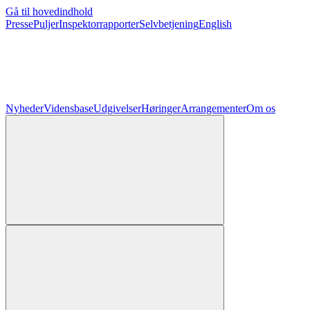
Gå til hovedindhold
Presse
Puljer
Inspektorrapporter
Selvbetjening
English
Nyheder
Vidensbase
Udgivelser
Høringer
Arrangementer
Om os