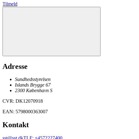
Tilmeld
Adresse
Sundhedsstyrelsen
Islands Brygge 67
2300
København
S
CVR
:
DK12070918
EAN
:
5798000363007
Kontakt
sst@sst.dk
TLF
:
+4572227400