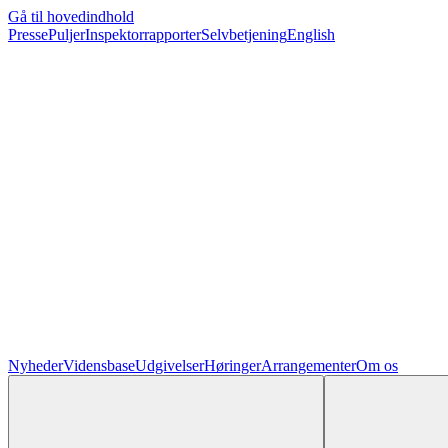
Gå til hovedindhold
Presse
Puljer
Inspektorrapporter
Selvbetjening
English
Nyheder
Vidensbase
Udgivelser
Høringer
Arrangementer
Om os