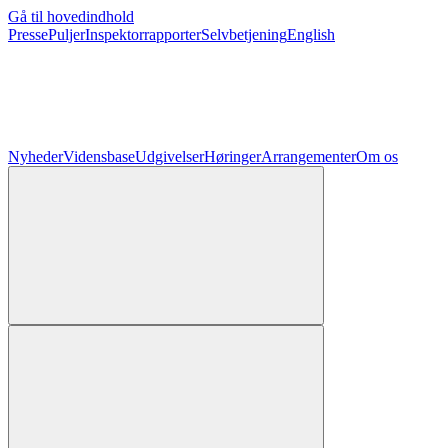
Gå til hovedindhold
Presse
Puljer
Inspektorrapporter
Selvbetjening
English
Nyheder
Vidensbase
Udgivelser
Høringer
Arrangementer
Om os