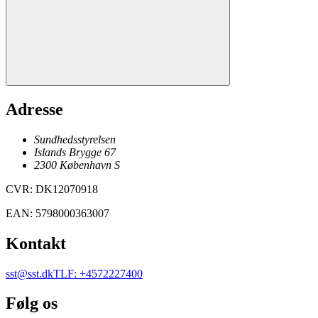
Adresse
Sundhedsstyrelsen
Islands Brygge 67
2300
København
S
CVR
:
DK12070918
EAN
:
5798000363007
Kontakt
sst@sst.dk
TLF
:
+4572227400
Følg os