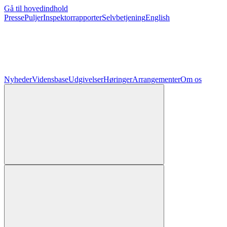
Gå til hovedindhold
Presse
Puljer
Inspektorrapporter
Selvbetjening
English
Nyheder
Vidensbase
Udgivelser
Høringer
Arrangementer
Om os