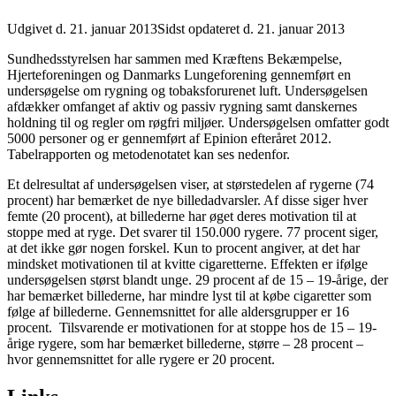
Udgivet d. 21. januar 2013
Sidst opdateret d. 21. januar 2013
Sundhedsstyrelsen har sammen med Kræftens Bekæmpelse,
Hjerteforeningen og Danmarks Lungeforening gennemført en
undersøgelse om rygning og tobaksforurenet luft. Undersøgelsen
afdækker omfanget af aktiv og passiv rygning samt danskernes
holdning til og regler om røgfri miljøer. Undersøgelsen omfatter godt
5000 personer og er gennemført af Epinion efteråret 2012.
Tabelrapporten og metodenotatet kan ses nedenfor.
Et delresultat af undersøgelsen viser, at størstedelen af rygerne (74
procent) har bemærket de nye billedadvarsler. Af disse siger hver
femte (20 procent), at billederne har øget deres motivation til at
stoppe med at ryge. Det svarer til 150.000 rygere. 77 procent siger,
at det ikke gør nogen forskel. Kun to procent angiver, at det har
mindsket motivationen til at kvitte cigaretterne. Effekten er ifølge
undersøgelsen størst blandt unge. 29 procent af de 15 – 19-årige, der
har bemærket billederne, har mindre lyst til at købe cigaretter som
følge af billederne. Gennemsnittet for alle aldersgrupper er 16
procent. Tilsvarende er motivationen for at stoppe hos de 15 – 19-
årige rygere, som har bemærket billederne, større – 28 procent –
hvor gennemsnittet for alle rygere er 20 procent.