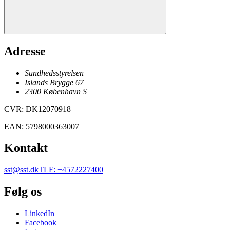
Adresse
Sundhedsstyrelsen
Islands Brygge 67
2300
København
S
CVR
:
DK12070918
EAN
:
5798000363007
Kontakt
sst@sst.dk
TLF
:
+4572227400
Følg os
LinkedIn
Facebook