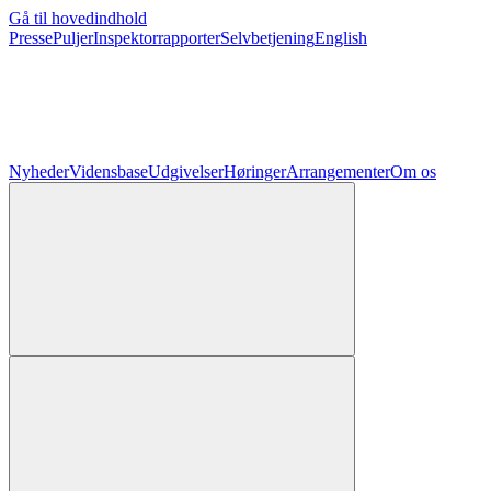
Gå til hovedindhold
Presse
Puljer
Inspektorrapporter
Selvbetjening
English
Nyheder
Vidensbase
Udgivelser
Høringer
Arrangementer
Om os