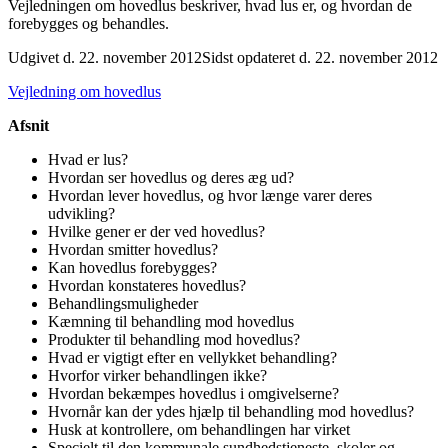
Vejledningen om hovedlus beskriver, hvad lus er, og hvordan de
forebygges og behandles.
Udgivet d. 22. november 2012
Sidst opdateret d. 22. november 2012
Vejledning om hovedlus
Afsnit
Hvad er lus?
Hvordan ser hovedlus og deres æg ud?
Hvordan lever hovedlus, og hvor længe varer deres
udvikling?
Hvilke gener er der ved hovedlus?
Hvordan smitter hovedlus?
Kan hovedlus forebygges?
Hvordan konstateres hovedlus?
Behandlingsmuligheder
Kæmning til behandling mod hovedlus
Produkter til behandling mod hovedlus?
Hvad er vigtigt efter en vellykket behandling?
Hvorfor virker behandlingen ikke?
Hvordan bekæmpes hovedlus i omgivelserne?
Hvornår kan der ydes hjælp til behandling mod hovedlus?
Husk at kontrollere, om behandlingen har virket
Specielt til den kommunale sundhedstjeneste, skoler og