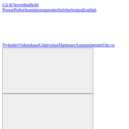
Gå til hovedindhold
Presse
Puljer
Inspektorrapporter
Selvbetjening
English
Nyheder
Vidensbase
Udgivelser
Høringer
Arrangementer
Om os