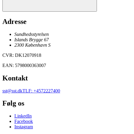
Adresse
Sundhedsstyrelsen
Islands Brygge 67
2300
København
S
CVR
:
DK12070918
EAN
:
5798000363007
Kontakt
sst@sst.dk
TLF
:
+4572227400
Følg os
LinkedIn
Facebook
Instagram