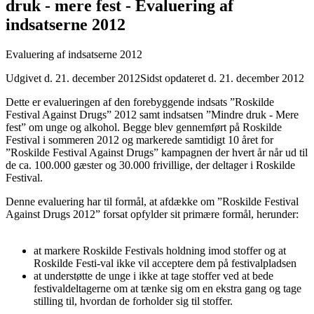
druk - mere fest - Evaluering af
indsatserne 2012
Evaluering af indsatserne 2012
Udgivet d. 21. december 2012
Sidst opdateret d. 21. december 2012
Dette er evalueringen af den forebyggende indsats ”Roskilde
Festival Against Drugs” 2012 samt indsatsen ”Mindre druk - Mere
fest” om unge og alkohol. Begge blev gennemført på Roskilde
Festival i sommeren 2012 og markerede samtidigt 10 året for
”Roskilde Festival Against Drugs” kampagnen der hvert år når ud til
de ca. 100.000 gæster og 30.000 frivillige, der deltager i Roskilde
Festival.
Denne evaluering har til formål, at afdække om ”Roskilde Festival
Against Drugs 2012” forsat opfylder sit primære formål, herunder:
at markere Roskilde Festivals holdning imod stoffer og at
Roskilde Festi-val ikke vil acceptere dem på festivalpladsen
at understøtte de unge i ikke at tage stoffer ved at bede
festivaldeltagerne om at tænke sig om en ekstra gang og tage
stilling til, hvordan de forholder sig til stoffer.