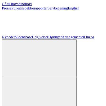
Gå til hovedindhold
Presse
Puljer
Inspektorrapporter
Selvbetjening
English
Nyheder
Vidensbase
Udgivelser
Høringer
Arrangementer
Om os