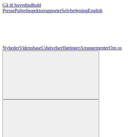
Gå til hovedindhold
Presse
Puljer
Inspektorrapporter
Selvbetjening
English
Nyheder
Vidensbase
Udgivelser
Høringer
Arrangementer
Om os