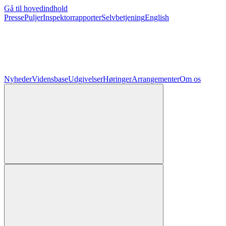
Gå til hovedindhold
Presse
Puljer
Inspektorrapporter
Selvbetjening
English
Nyheder
Vidensbase
Udgivelser
Høringer
Arrangementer
Om os