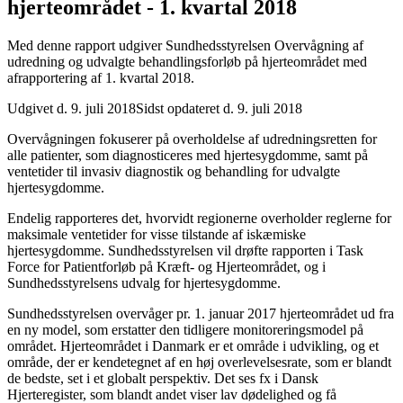
hjerteområdet - 1. kvartal 2018
Med denne rapport udgiver Sundhedsstyrelsen Overvågning af
udredning og udvalgte behandlingsforløb på hjerteområdet med
afrapportering af 1. kvartal 2018.
Udgivet d. 9. juli 2018
Sidst opdateret d. 9. juli 2018
Overvågningen fokuserer på overholdelse af udredningsretten for
alle patienter, som diagnosticeres med hjertesygdomme, samt på
ventetider til invasiv diagnostik og behandling for udvalgte
hjertesygdomme.
Endelig rapporteres det, hvorvidt regionerne overholder reglerne for
maksimale ventetider for visse tilstande af iskæmiske
hjertesygdomme. Sundhedsstyrelsen vil drøfte rapporten i Task
Force for Patientforløb på Kræft- og Hjerteområdet, og i
Sundhedsstyrelsens udvalg for hjertesygdomme.
Sundhedsstyrelsen overvåger pr. 1. januar 2017 hjerteområdet ud fra
en ny model, som erstatter den tidligere monitoreringsmodel på
området. Hjerteområdet i Danmark er et område i udvikling, og et
område, der er kendetegnet af en høj overlevelsesrate, som er blandt
de bedste, set i et globalt perspektiv. Det ses fx i Dansk
Hjerteregister, som blandt andet viser lav dødelighed og få