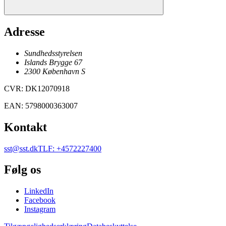
Adresse
Sundhedsstyrelsen
Islands Brygge 67
2300
København
S
CVR
:
DK12070918
EAN
:
5798000363007
Kontakt
sst@sst.dk
TLF
:
+4572227400
Følg os
LinkedIn
Facebook
Instagram