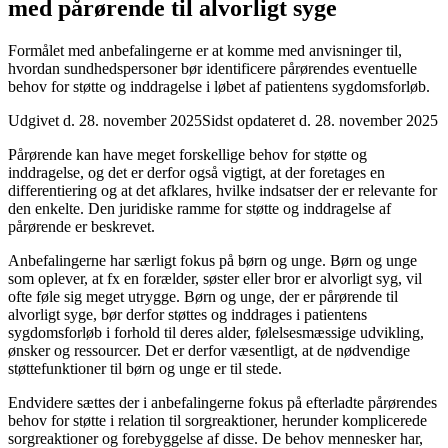
med pårørende til alvorligt syge
Formålet med anbefalingerne er at komme med anvisninger til,
hvordan sundhedspersoner bør identificere pårørendes eventuelle
behov for støtte og inddragelse i løbet af patientens sygdomsforløb.
Udgivet d. 28. november 2025
Sidst opdateret d. 28. november 2025
Pårørende kan have meget forskellige behov for støtte og
inddragelse, og det er derfor også vigtigt, at der foretages en
differentiering og at det afklares, hvilke indsatser der er relevante for
den enkelte. Den juridiske ramme for støtte og inddragelse af
pårørende er beskrevet.
Anbefalingerne har særligt fokus på børn og unge. Børn og unge
som oplever, at fx en forælder, søster eller bror er alvorligt syg, vil
ofte føle sig meget utrygge. Børn og unge, der er pårørende til
alvorligt syge, bør derfor støttes og inddrages i patientens
sygdomsforløb i forhold til deres alder, følelsesmæssige udvikling,
ønsker og ressourcer. Det er derfor væsentligt, at de nødvendige
støttefunktioner til børn og unge er til stede.
Endvidere sættes der i anbefalingerne fokus på efterladte pårørendes
behov for støtte i relation til sorgreaktioner, herunder komplicerede
sorgreaktioner og forebyggelse af disse. De behov mennesker har,