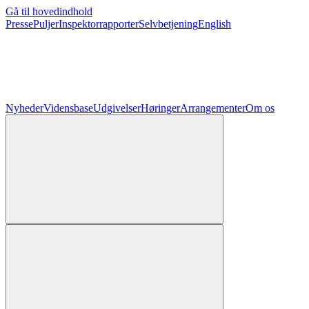
Gå til hovedindhold
Presse
Puljer
Inspektorrapporter
Selvbetjening
English
Nyheder
Vidensbase
Udgivelser
Høringer
Arrangementer
Om os