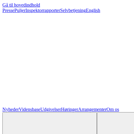
Gå til hovedindhold
Presse
Puljer
Inspektorrapporter
Selvbetjening
English
Nyheder
Vidensbase
Udgivelser
Høringer
Arrangementer
Om os