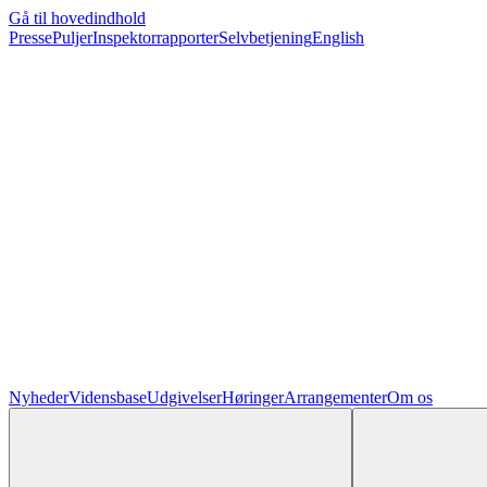
Gå til hovedindhold
Presse
Puljer
Inspektorrapporter
Selvbetjening
English
Nyheder
Vidensbase
Udgivelser
Høringer
Arrangementer
Om os