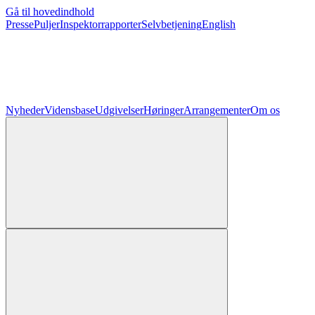
Gå til hovedindhold
Presse
Puljer
Inspektorrapporter
Selvbetjening
English
Nyheder
Vidensbase
Udgivelser
Høringer
Arrangementer
Om os