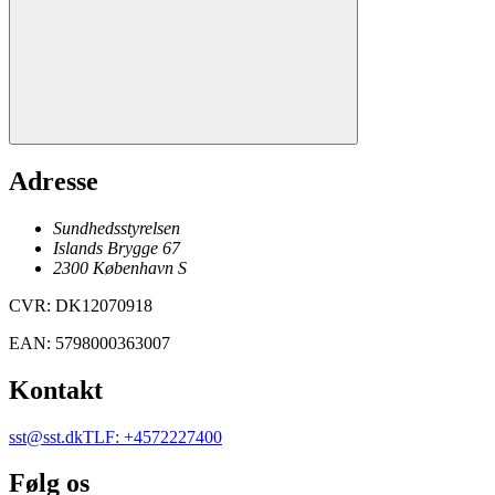
Adresse
Sundhedsstyrelsen
Islands Brygge 67
2300
København
S
CVR
:
DK12070918
EAN
:
5798000363007
Kontakt
sst@sst.dk
TLF
:
+4572227400
Følg os