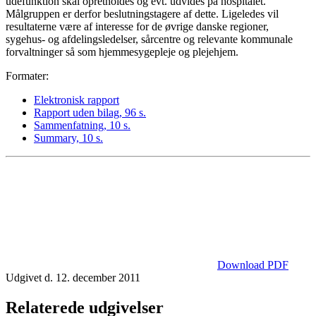
udefunktion skal opretholdes og evt. udvides på hospitalet.
Målgruppen er derfor beslutningstagere af dette. Ligeledes vil
resultaterne være af interesse for de øvrige danske regioner,
sygehus- og afdelingsledelser, sårcentre og relevante kommunale
forvaltninger så som hjemmesygepleje og plejehjem.
Formater:
Elektronisk rapport
Rapport uden bilag, 96 s.
Sammenfatning, 10 s.
Summary, 10 s.
Download PDF
Udgivet d. 12. december 2011
Relaterede udgivelser