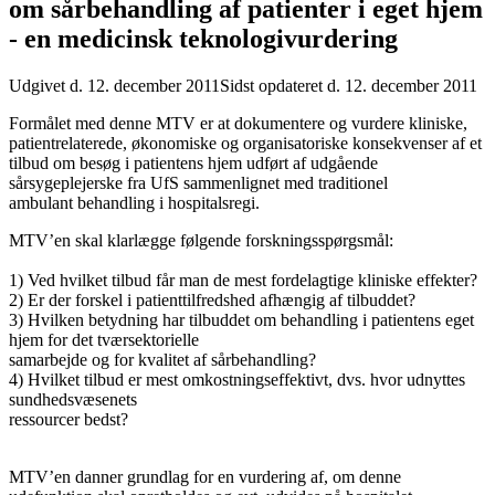
om sårbehandling af patienter i eget hjem
- en medicinsk teknologivurdering
Udgivet d. 12. december 2011
Sidst opdateret d. 12. december 2011
Formålet med denne MTV er at dokumentere og vurdere kliniske,
patientrelaterede, økonomiske og organisatoriske konsekvenser af et
tilbud om besøg i patientens hjem udført af udgående
sårsygeplejerske fra UfS sammenlignet med traditionel
ambulant behandling i hospitalsregi.
MTV’en skal klarlægge følgende forskningsspørgsmål:
1) Ved hvilket tilbud får man de mest fordelagtige kliniske effekter?
2) Er der forskel i patienttilfredshed afhængig af tilbuddet?
3) Hvilken betydning har tilbuddet om behandling i patientens eget
hjem for det tværsektorielle
samarbejde og for kvalitet af sårbehandling?
4) Hvilket tilbud er mest omkostningseffektivt, dvs. hvor udnyttes
sundhedsvæsenets
ressourcer bedst?
MTV’en danner grundlag for en vurdering af, om denne