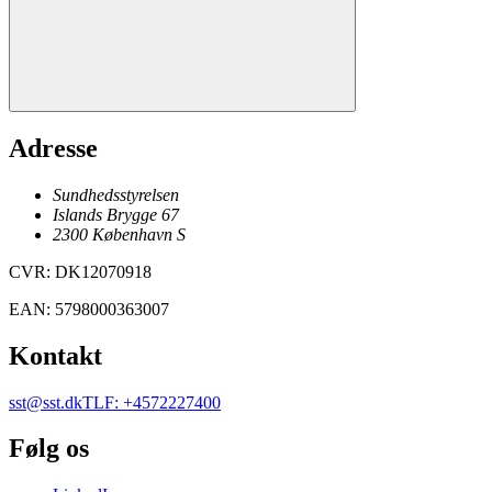
Adresse
Sundhedsstyrelsen
Islands Brygge 67
2300
København
S
CVR
:
DK12070918
EAN
:
5798000363007
Kontakt
sst@sst.dk
TLF
:
+4572227400
Følg os