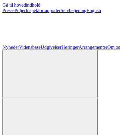
Gå til hovedindhold
Presse
Puljer
Inspektorrapporter
Selvbetjening
English
Nyheder
Vidensbase
Udgivelser
Høringer
Arrangementer
Om os