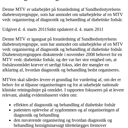
Denne MTV er udarbejdet på foranledning af Sundhedsstyrelsens
diabetesstyregruppe, som har anmodet om udarbejdelse af en MTV
vedr. organisering af diagnostik og behandling af diabetiske fodsår.
Udgivet d. 4. marts 2011
Sidst opdateret d. 4. marts 2011
Denne MTV er igangsat på foranledning af Sundhedsstyrelsens
diabetesstyregruppe, som har anmodet om udarbejdelse af en MTV
vedr. organisering af diagnostik og behandling af diabetiske fodsår.
Diabetesstyregruppen diskuterede i november 2008 behovet for en
MTV vedr. diabetiske fodsår, og der var her stor enighed om, at
fodsårsområdet kræver et særligt fokus, idet der mangler en
afklaring af, hvordan diagnostik og behandling bedst organiseres.
MTVen skal således levere et grundlag for vurdering af, om der er
behov for at tilpasse organiseringen og for at udarbejde nationale
kliniske retningslinjer på området. I rapporten fokuseres på at levere
relevant, alsidig evidensbaseret viden om:
effekten af diagnostik og behandling af diabetiske fodsår
patienters oplevelse af sygdommen og af organiseringen af
diagnostik og behandling
den nuværende organisering og hvordan diagnostik og
behandling hensigtsmæssigt tilrettelægges fremover