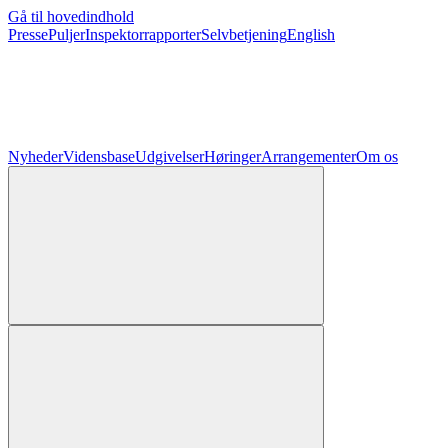
Gå til hovedindhold
Presse
Puljer
Inspektorrapporter
Selvbetjening
English
Nyheder
Vidensbase
Udgivelser
Høringer
Arrangementer
Om os