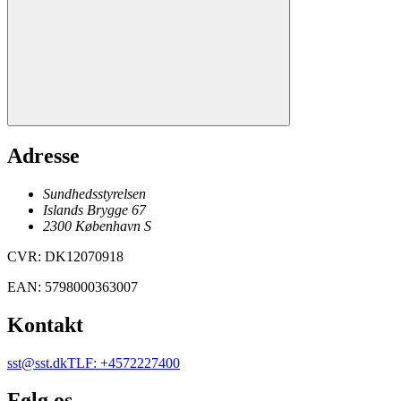
Adresse
Sundhedsstyrelsen
Islands Brygge 67
2300
København
S
CVR
:
DK12070918
EAN
:
5798000363007
Kontakt
sst@sst.dk
TLF
:
+4572227400
Følg os