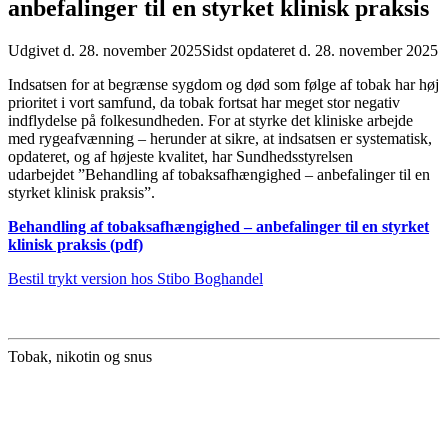
anbefalinger til en styrket klinisk praksis
Udgivet d. 28. november 2025
Sidst opdateret d. 28. november 2025
Indsatsen for at begrænse sygdom og død som følge af tobak har høj
prioritet i vort samfund, da tobak fortsat har meget stor negativ
indflydelse på folkesundheden. For at styrke det kliniske arbejde
med rygeafvænning – herunder at sikre, at indsatsen er systematisk,
opdateret, og af højeste kvalitet, har Sundhedsstyrelsen
udarbejdet ”Behandling af tobaksafhængighed – anbefalinger til en
styrket klinisk praksis”.
Behandling af tobaksafhængighed – anbefalinger til en styrket
klinisk praksis (pdf)
Bestil trykt version hos Stibo Boghandel
Tobak, nikotin og snus