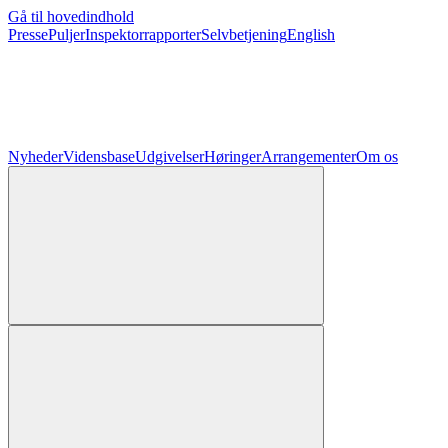
Gå til hovedindhold
Presse
Puljer
Inspektorrapporter
Selvbetjening
English
Nyheder
Vidensbase
Udgivelser
Høringer
Arrangementer
Om os