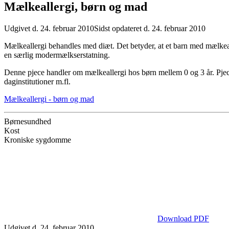
Mælkeallergi, børn og mad
Udgivet d. 24. februar 2010
Sidst opdateret d. 24. februar 2010
Mælkeallergi behandles med diæt. Det betyder, at
et barn med mælkea
en særlig modermælkserstatning.
Denne pjece handler om mælkeallergi hos børn mellem 0 og 3 år. Pjec
daginstitutioner m.fl.
Mælkeallergi - børn og mad
Børnesundhed
Kost
Kroniske sygdomme
Download PDF
Udgivet d. 24. februar 2010