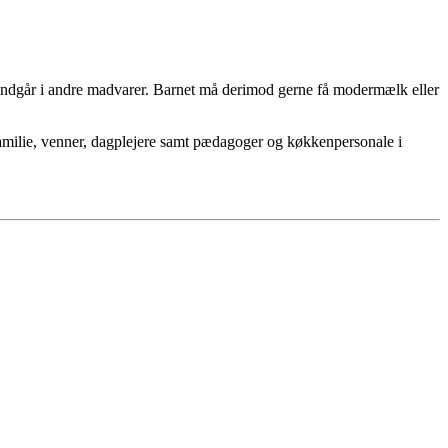
 indgår i andre
madvarer. Barnet må derimod gerne få modermælk
eller
amilie, venner, dagplejere samt pædagoger og køkkenpersonale i