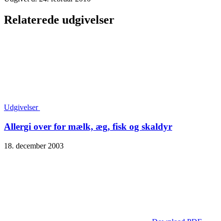
Relaterede udgivelser
Udgivelser
Allergi over for mælk, æg, fisk og skaldyr
18. december 2003