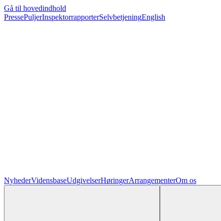
Gå til hovedindhold
Presse
Puljer
Inspektorrapporter
Selvbetjening
English
Nyheder
Vidensbase
Udgivelser
Høringer
Arrangementer
Om os