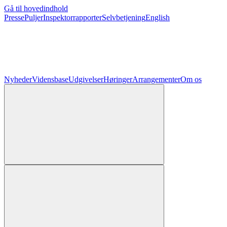
Gå til hovedindhold
Presse
Puljer
Inspektorrapporter
Selvbetjening
English
Nyheder
Vidensbase
Udgivelser
Høringer
Arrangementer
Om os