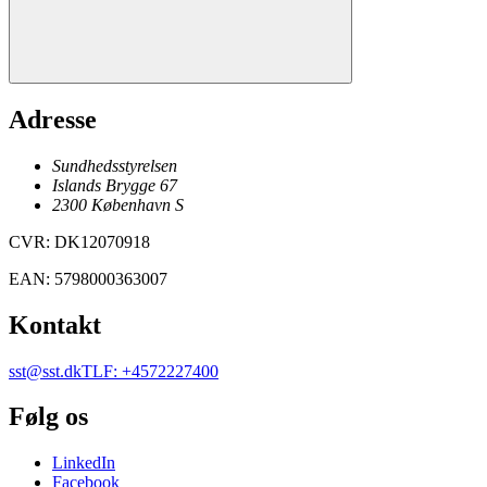
Adresse
Sundhedsstyrelsen
Islands Brygge 67
2300
København
S
CVR
:
DK12070918
EAN
:
5798000363007
Kontakt
sst@sst.dk
TLF
:
+4572227400
Følg os
LinkedIn
Facebook