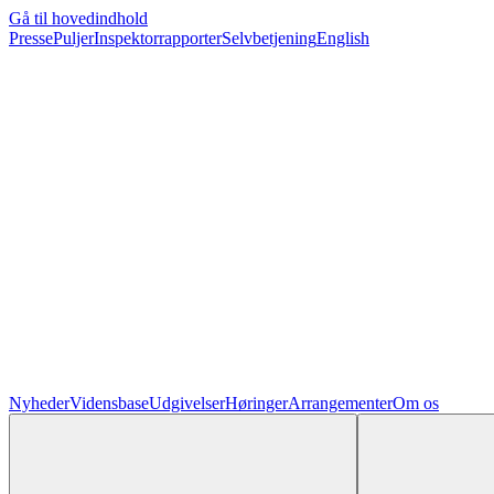
Gå til hovedindhold
Presse
Puljer
Inspektorrapporter
Selvbetjening
English
Nyheder
Vidensbase
Udgivelser
Høringer
Arrangementer
Om os