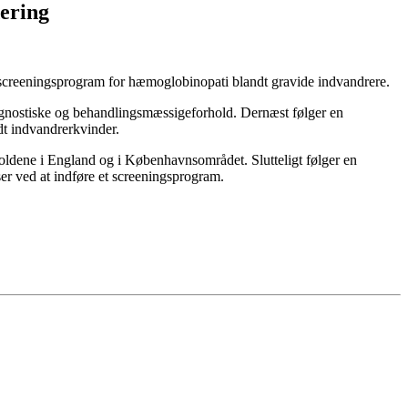
ering
 screeningsprogram for hæmoglobinopati blandt gravide indvandrere.
ognostiske og behandlingsmæssigeforhold. Dernæst følger en
dt indvandrerkvinder.
oldene i England og i Københavnsområdet. Slutteligt følger en
r ved at indføre et screeningsprogram.