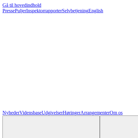
Gå til hovedindhold
Presse
Puljer
Inspektorrapporter
Selvbetjening
English
Nyheder
Vidensbase
Udgivelser
Høringer
Arrangementer
Om os