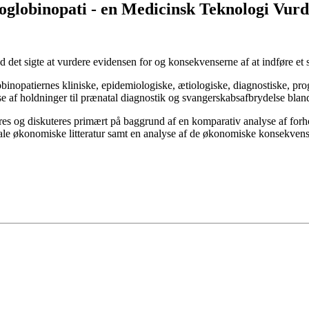
oglobinopati - en Medicinsk Teknologi Vurd
et sigte at vurdere evidensen for og konsekvenserne af at indføre et
nopatiernes kliniske, epidemiologiske, ætiologiske, diagnostiske, pr
lse af holdninger til prænatal diagnostik og svangerskabsafbrydelse blan
res og diskuteres primært på baggrund af en komparativ analyse af forh
ale økonomiske litteratur samt en analyse af de økonomiske konsekvense