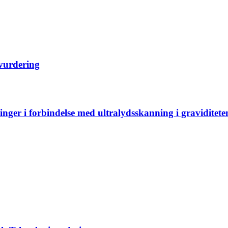
ivurdering
nger i forbindelse med ultralydsskanning i graviditete