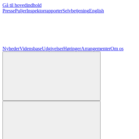
Gå til hovedindhold
Presse
Puljer
Inspektorrapporter
Selvbetjening
English
Nyheder
Vidensbase
Udgivelser
Høringer
Arrangementer
Om os