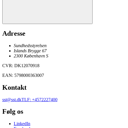
Adresse
Sundhedsstyrelsen
Islands Brygge 67
2300
København
S
CVR
:
DK12070918
EAN
:
5798000363007
Kontakt
sst@sst.dk
TLF
:
+4572227400
Følg os
LinkedIn