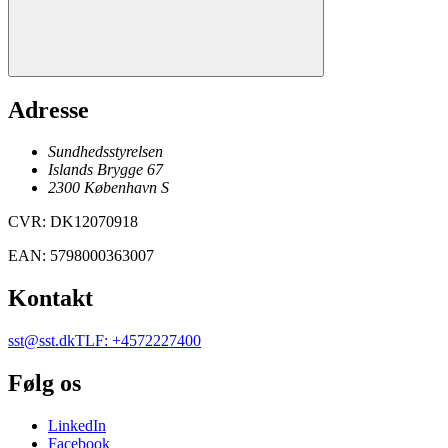
Adresse
Sundhedsstyrelsen
Islands Brygge 67
2300
København
S
CVR
:
DK12070918
EAN
:
5798000363007
Kontakt
sst@sst.dk
TLF
:
+4572227400
Følg os
LinkedIn
Facebook