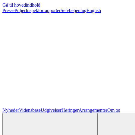
Gå til hovedindhold
Presse
Puljer
Inspektorrapporter
Selvbetjening
English
Nyheder
Vidensbase
Udgivelser
Høringer
Arrangementer
Om os