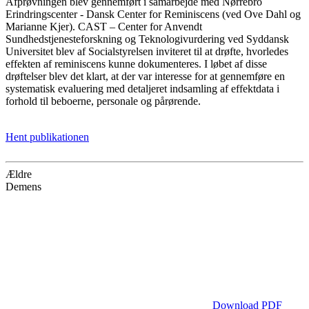
Afprøvningen blev gennemført i samarbejde med Nørrebro
Erindringscenter - Dansk Center for Reminiscens (ved Ove Dahl og
Marianne Kjer). CAST – Center for Anvendt
Sundhedstjenesteforskning og Teknologivurdering ved Syddansk
Universitet blev af Socialstyrelsen inviteret til at drøfte, hvorledes
effekten af reminiscens kunne dokumenteres. I løbet af disse
drøftelser blev det klart, at der var interesse for at gennemføre en
systematisk evaluering med detaljeret indsamling af effektdata i
forhold til beboerne, personale og pårørende.
Hent publikationen
Ældre
Demens
Download PDF