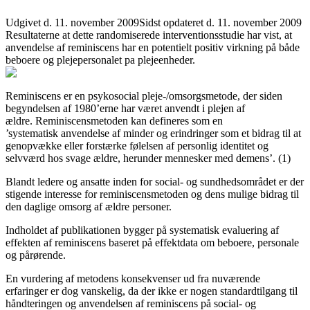
Udgivet d. 11. november 2009
Sidst opdateret d. 11. november 2009
Resultaterne at dette randomiserede interventionsstudie har vist, at
anvendelse af reminiscens har en potentielt positiv virkning på både
beboere og plejepersonalet pa plejeenheder.
Reminiscens er en psykosocial pleje-/omsorgsmetode, der siden
begyndelsen af 1980’erne har været anvendt i plejen af
ældre. Reminiscensmetoden kan defineres som en
’systematisk anvendelse af minder og erindringer som et bidrag til at
genopvække eller forstærke følelsen af personlig identitet og
selvværd hos svage ældre, herunder mennesker med demens’. (1)
Blandt ledere og ansatte inden for social- og sundhedsområdet er der
stigende interesse for reminiscensmetoden og dens mulige bidrag til
den daglige omsorg af ældre personer.
Indholdet af publikationen bygger på systematisk evaluering af
effekten af reminiscens baseret på effektdata om beboere, personale
og pårørende.
En vurdering af metodens konsekvenser ud fra nuværende
erfaringer er dog vanskelig, da der ikke er nogen standardtilgang til
håndteringen og anvendelsen af reminiscens på social- og