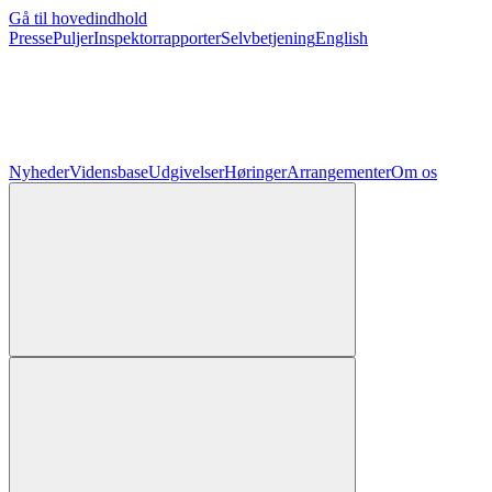
Gå til hovedindhold
Presse
Puljer
Inspektorrapporter
Selvbetjening
English
Nyheder
Vidensbase
Udgivelser
Høringer
Arrangementer
Om os