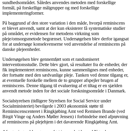
sundhedsområdet. Således anvendes metoden med forskellige
formål, på forskellige målgrupper og med forskellige
implementeringformer.
På baggrund af den store variation i den måde, hvorpå reminiscens
er blevet anvendt, samt at der kun eksisterer få systematiske studier
på området, er evidensen for metodens virkning som
pleje/omsorgsmetode begrænset. Undersøgelsen blev derfor igangsat
for at undersøge konsekvenserne ved anvendelse af reminiscens på
danske plejeenheder.
Undersøgelsen blev gennemført som et randomiseret
interventionsstudie. Dette blev gjort, så resultater fra de enheder, der
fik implementeret reminiscens, kunne sammenlignes med enheder,
der fortsatte med den sædvanlige pleje. Tanken ved denne tilgang er,
at eventuelle forskelle mellem de to grupper afspejler brugen af
reminiscens. Denne tilgang til evaluering af et tiltag er en sjælden
anvendt metode inden for det sociale forskningsområde i Danmark.
Socialstyrelsen (tidligere Styrelsen for Social Service under
Socialministeriet) bevilgede i 2003 økonomisk støtte til
Reminiscenscenteret i Ringkjøbing Amt ved Remisen Brande (ved
Birgit Vinge og Anders Møller Jensen) i forbindelse med afprøvning
af reminiscens på plejehjem i det daværende Ringkjøbing Amt.