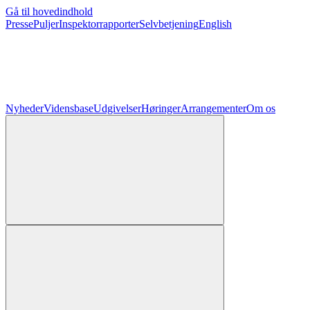
Gå til hovedindhold
Presse
Puljer
Inspektorrapporter
Selvbetjening
English
Nyheder
Vidensbase
Udgivelser
Høringer
Arrangementer
Om os