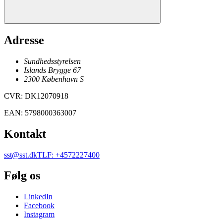
Adresse
Sundhedsstyrelsen
Islands Brygge 67
2300
København
S
CVR
:
DK12070918
EAN
:
5798000363007
Kontakt
sst@sst.dk
TLF
:
+4572227400
Følg os
LinkedIn
Facebook
Instagram