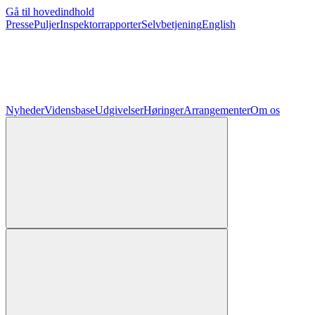
Gå til hovedindhold
Presse
Puljer
Inspektorrapporter
Selvbetjening
English
Nyheder
Vidensbase
Udgivelser
Høringer
Arrangementer
Om os