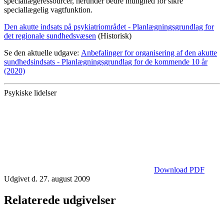
speciallægeressourcer, herunder bedre mulighed for sikre
speciallægelig vagtfunktion.
Den akutte indsats på psykiatriområdet - Planlægningsgrundlag for
det regionale sundhedsvæsen
(Historisk)
Se den aktuelle udgave:
Anbefalinger for organisering af den akutte
sundhedsindsats - Planlægningsgrundlag for de kommende 10 år
(2020)
Psykiske lidelser
Download PDF
Udgivet d. 27. august 2009
Relaterede udgivelser