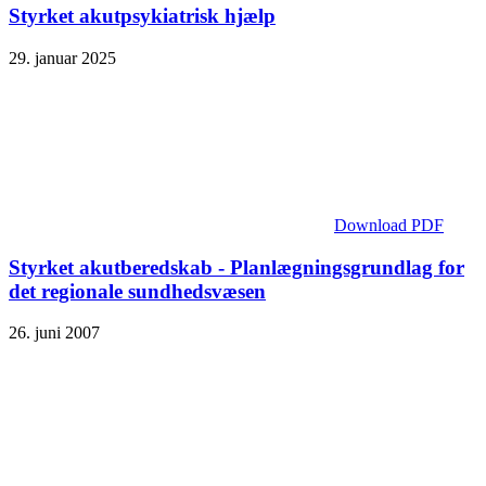
Styrket akutpsykiatrisk hjælp
29. januar 2025
Download PDF
Styrket akutberedskab - Planlægnings­grundlag for
det regionale sundhedsvæsen
26. juni 2007