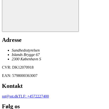
Adresse
Sundhedsstyrelsen
Islands Brygge 67
2300
København
S
CVR
:
DK12070918
EAN
:
5798000363007
Kontakt
sst@sst.dk
TLF
:
+4572227400
Følg os