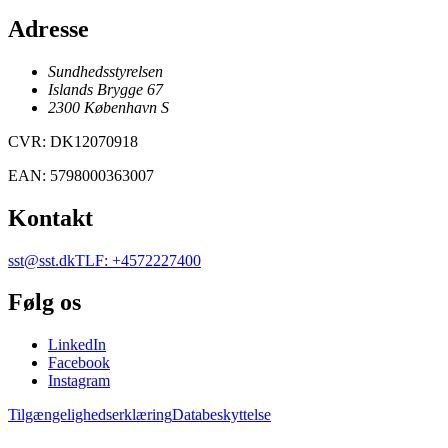
Adresse
Sundhedsstyrelsen
Islands Brygge 67
2300
København
S
CVR
:
DK12070918
EAN
:
5798000363007
Kontakt
sst@sst.dk
TLF
:
+4572227400
Følg os
LinkedIn
Facebook
Instagram
Tilgængelighedserklæring
Databeskyttelse