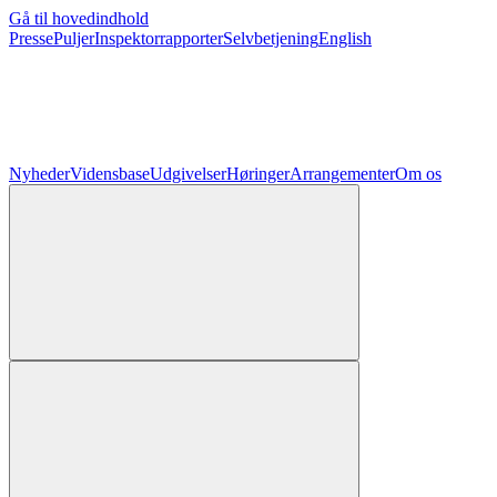
Gå til hovedindhold
Presse
Puljer
Inspektorrapporter
Selvbetjening
English
Nyheder
Vidensbase
Udgivelser
Høringer
Arrangementer
Om os