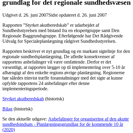
grundlag for det regionale sundhedsvæsen
Udgivet d. 26. juni 2007
Sidst opdateret d. 26. juni 2007
Rapporten ”Styrket akutberedskab” er udarbejdet af
Sundhedsstyrelsen med bistand fra en ekspertgruppe samt Den
Regionale Baggrundsgruppe. Efterfølgende har Det Rådgivende
Udvalg for Specialeplanlægning rådgivet Sundhedsstyrelsen.
Rapporten beskriver et nyt grundlag og en markant sigtelinje for den
regionale sundhedsplanlægning. De afledte konsekvenser af
rapportens anbefalinger vil være omfattende. Derfor er det
væsentligt, at rapporten lægger op til implementering over 5-10 år
afhængigt af den enkelte regions øvrige planlægning. Regionerne
bør således trinvist træffe foranstaltninger med det sigte at kunne
opfylde rapportens 24 anbefalinger efter denne
implementeringsperiode.
Styrket akutberedskab
(historisk)
Bilag
(historisk)
Se den aktuelle udgave:
Anbefalinger for organisering af den akutte
sundhedsindsats - Planlægningsgrundlag for de kommende 10 år
(2020)