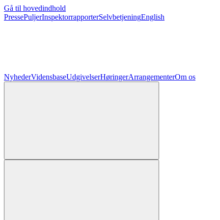
Gå til hovedindhold
Presse
Puljer
Inspektorrapporter
Selvbetjening
English
Nyheder
Vidensbase
Udgivelser
Høringer
Arrangementer
Om os