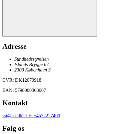
Adresse
Sundhedsstyrelsen
Islands Brygge 67
2300
København
S
CVR
:
DK12070918
EAN
:
5798000363007
Kontakt
sst@sst.dk
TLF
:
+4572227400
Følg os