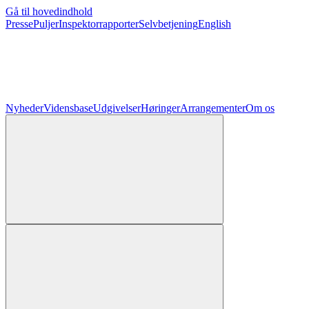
Gå til hovedindhold
Presse
Puljer
Inspektorrapporter
Selvbetjening
English
Nyheder
Vidensbase
Udgivelser
Høringer
Arrangementer
Om os